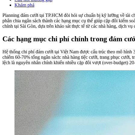
Khám phá
Planning đám cưới tại TP.HCM đòi hỏi sự chuẩn bị kỹ lưỡng về tài chí
phân chia ngân sách thành các hạng mục cụ thể giúp cặp đôi kiểm soát
chính tại Sài Gòn, dựa trên khảo sát thực tế từ các nhà hàng, dịch v
Các hạng mục chi phí chính trong đám cướ
Hệ thống chi phí đám cưới tại Việt Nam được cấu trúc theo mô hình 3 
chiếm 60-70% tổng ngân sách: nhà hàng tiệc cưới, trang phục cưới, tr
lệch là nguyên nhân chính khiến nhiều cặp đôi vượt (over-budget) 2