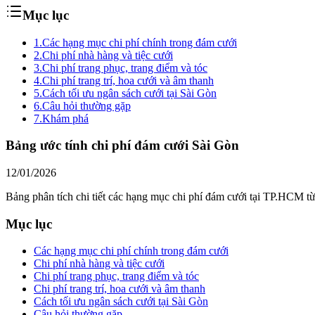
Mục lục
1.
Các hạng mục chi phí chính trong đám cưới
2.
Chi phí nhà hàng và tiệc cưới
3.
Chi phí trang phục, trang điểm và tóc
4.
Chi phí trang trí, hoa cưới và âm thanh
5.
Cách tối ưu ngân sách cưới tại Sài Gòn
6.
Câu hỏi thường gặp
7.
Khám phá
Bảng ước tính chi phí đám cưới Sài Gòn
12/01/2026
Bảng phân tích chi tiết các hạng mục chi phí đám cưới tại TP.HCM từ
Mục lục
Các hạng mục chi phí chính trong đám cưới
Chi phí nhà hàng và tiệc cưới
Chi phí trang phục, trang điểm và tóc
Chi phí trang trí, hoa cưới và âm thanh
Cách tối ưu ngân sách cưới tại Sài Gòn
Câu hỏi thường gặp