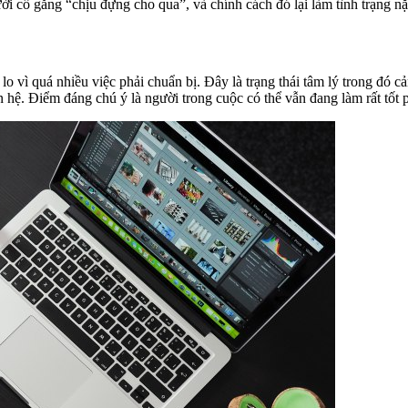
i cố gắng “chịu đựng cho qua”, và chính cách đó lại làm tình trạng n
 vì quá nhiều việc phải chuẩn bị. Đây là trạng thái tâm lý trong đó c
hệ. Điểm đáng chú ý là người trong cuộc có thể vẫn đang làm rất tốt ph