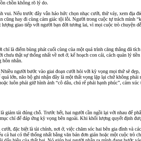
bồn chồn không rõ lý do.
h vui. Nếu trước đây vẫn háo hức chọn nhạc cưới, thử váy, xem địa đ
 cũng hay đi cùng cảm giác tội lỗi. Người trong cuộc tự trách mình “k
 lượng giao tiếp với người bạn đời tương lai, vì mọi cuộc trò chuyện dễ
ỉ là điểm bùng phát cuối cùng của một quá trình căng thẳng đã tích lũ
i chưa thật sự thống nhất về nơi ở, kế hoạch con cái, cách quản lý tiề
g hôn nhân.
. Nhiều người bước vào giai đoạn cưới hỏi với kỳ vọng mọi thứ sẽ đẹp, 
 quá lớn, não bộ ghi nhận đây là một thất vọng lặp lại chứ không phải
hoặc luôn phải giữ hình ảnh “cô dâu, chú rể phải hạnh phúc”, cảm xúc t
à giảm tải đúng chỗ. Trước hết, hai người cần ngồi lại với nhau để phâ
mục chỉ để đáp ứng kỳ vọng bên ngoài. Khi khối lượng quyết định được 
cưới, đặc biệt là tài chính, nơi ở, việc chăm sóc hai bên gia đình và cá
u cả hai có thể thống nhất bằng văn bản đơn giản hoặc một cuộc trò chu
hải dấu hiệu của thất bại. Nó giúp hai người nhận ra mình đang bước 