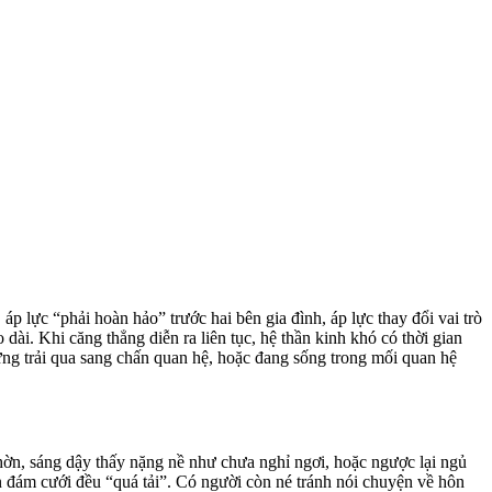
áp lực “phải hoàn hảo” trước hai bên gia đình, áp lực thay đổi vai trò
ài. Khi căng thẳng diễn ra liên tục, hệ thần kinh khó có thời gian
từng trải qua sang chấn quan hệ, hoặc đang sống trong mối quan hệ
chờn, sáng dậy thấy nặng nề như chưa nghỉ ngơi, hoặc ngược lại ngủ
ến đám cưới đều “quá tải”. Có người còn né tránh nói chuyện về hôn