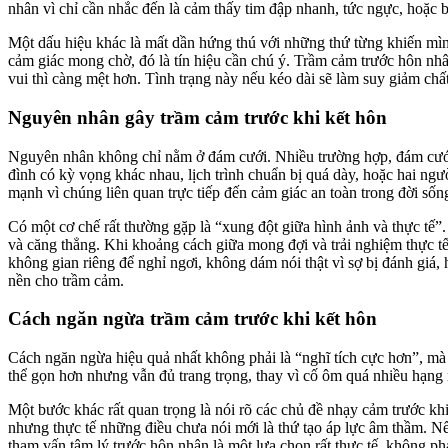
nhân vì chỉ cần nhắc đến là cảm thấy tim đập nhanh, tức ngực, hoặc 
Một dấu hiệu khác là mất dần hứng thú với những thứ từng khiến mìn
cảm giác mong chờ, đó là tín hiệu cần chú ý. Trầm cảm trước hôn nhân
vui thì càng mệt hơn. Tình trạng này nếu kéo dài sẽ làm suy giảm chất
Nguyên nhân gây trầm cảm trước khi kết hôn
Nguyên nhân không chỉ nằm ở đám cưới. Nhiều trường hợp, đám cưới ch
đình có kỳ vọng khác nhau, lịch trình chuẩn bị quá dày, hoặc hai ngườ
mạnh vì chúng liên quan trực tiếp đến cảm giác an toàn trong đời sốn
Có một cơ chế rất thường gặp là “xung đột giữa hình ảnh và thực tế”
và căng thẳng. Khi khoảng cách giữa mong đợi và trải nghiệm thực tế
không gian riêng để nghỉ ngơi, không dám nói thật vì sợ bị đánh giá, 
nền cho trầm cảm.
Cách ngăn ngừa trầm cảm trước khi kết hôn
Cách ngăn ngừa hiệu quả nhất không phải là “nghĩ tích cực hơn”, mà l
thể gọn hơn nhưng vẫn đủ trang trọng, thay vì cố ôm quá nhiều hạng 
Một bước khác rất quan trọng là nói rõ các chủ đề nhạy cảm trước khi 
nhưng thực tế những điều chưa nói mới là thứ tạo áp lực âm thầm. Nế
tham vấn tâm lý trước hôn nhân là một lựa chọn rất thực tế, không p