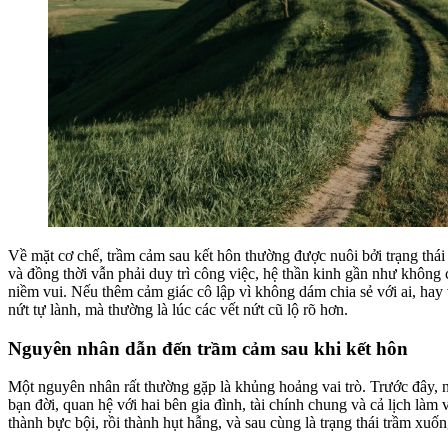
Về mặt cơ chế, trầm cảm sau kết hôn thường được nuôi bởi trạng thái 
và đồng thời vẫn phải duy trì công việc, hệ thần kinh gần như không
niềm vui. Nếu thêm cảm giác cô lập vì không dám chia sẻ với ai, hay 
nứt tự lành, mà thường là lúc các vết nứt cũ lộ rõ hơn.
Nguyên nhân dẫn đến trầm cảm sau khi kết hôn
Một nguyên nhân rất thường gặp là khủng hoảng vai trò. Trước đây, n
bạn đời, quan hệ với hai bên gia đình, tài chính chung và cả lịch là
thành bực bội, rồi thành hụt hẫng, và sau cùng là trạng thái trầm xuốn