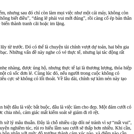
iểm, nhưng sau đó chỉ còn làm mọi việc như một cái máy, không còn
hông biết điều”, “đáng lẽ phải vui mới đúng”, rồi càng cố ép bản thân
 biến thành tranh cãi hoặc im lặng.
y từ trước. Đó có thể là chuyện tài chính vượt dự toán, hai bên gia
n bạc. Những vấn đề này nghe có vẻ thực tế, nhưng lại tác động rất
nhẹ nhàng, được ủng hộ, nhưng thực tế lại là thương lượng, thỏa hiệp
 một cú sốc đơn lẻ. Cùng lúc đó, nếu người trong cuộc không có
iêu cực sẽ không có lối thoát. Về lâu dài, chính sự kìm nén này tạo
n biệt đâu là việc bắt buộc, đâu là việc làm cho đẹp. Một đám cưới có
chia nhỏ, cảm giác mất kiểm soát sẽ giảm đi rõ rệt.
ch xử lý mâu thuẫn. Đây là chỗ nhiều cặp đôi né tránh vì sợ “mất vui”,
yện nghiêm túc, rủi ro hiểu lầm sau cưới sẽ thấp hơn nhiều. Khi cần,
vào hôn nhân với mức độ trưởng thành cảm xúc nào, và điểm nào cần