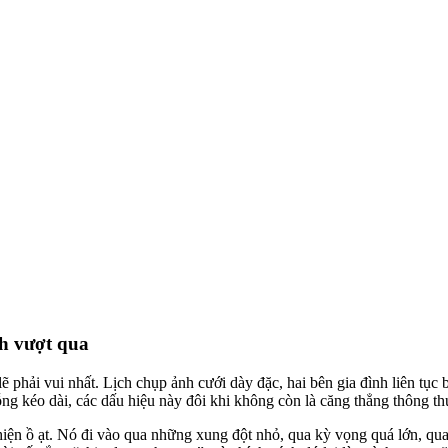
h vượt qua
phải vui nhất. Lịch chụp ảnh cưới dày đặc, hai bên gia đình liên tục b
ỗng kéo dài, các dấu hiệu này đôi khi không còn là căng thẳng thông th
iện ồ ạt. Nó đi vào qua những xung đột nhỏ, qua kỳ vọng quá lớn, qu