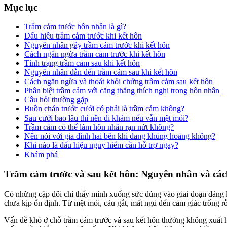
Mục lục
Trầm cảm trước hôn nhân là gì?
Dấu hiệu trầm cảm trước khi kết hôn
Nguyên nhân gây trầm cảm trước khi kết hôn
Cách ngăn ngừa trầm cảm trước khi kết hôn
Tình trạng trầm cảm sau khi kết hôn
Nguyên nhân dẫn đến trầm cảm sau khi kết hôn
Cách ngăn ngừa và thoát khỏi chứng trầm cảm sau kết hôn
Phân biệt trầm cảm với căng thẳng thích nghi trong hôn nhân
Câu hỏi thường gặp
Buồn chán trước cưới có phải là trầm cảm không?
Sau cưới bao lâu thì nên đi khám nếu vẫn mệt mỏi?
Trầm cảm có thể làm hôn nhân rạn nứt không?
Nên nói với gia đình hai bên khi đang khủng hoảng không?
Khi nào là dấu hiệu nguy hiểm cần hỗ trợ ngay?
Khám phá
Trầm cảm trước và sau kết hôn: Nguyên nhân và các
Có những cặp đôi chỉ thấy mình xuống sức đúng vào giai đoạn đáng lẽ 
chưa kịp ổn định. Từ mệt mỏi, cáu gắt, mất ngủ đến cảm giác trống r
Vấn đề khó ở chỗ trầm cảm trước và sau kết hôn thường không xuất h