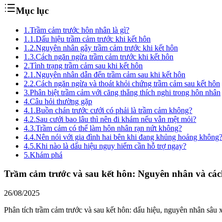
Mục lục
1.
Trầm cảm trước hôn nhân là gì?
1.1.
Dấu hiệu trầm cảm trước khi kết hôn
1.2.
Nguyên nhân gây trầm cảm trước khi kết hôn
1.3.
Cách ngăn ngừa trầm cảm trước khi kết hôn
2.
Tình trạng trầm cảm sau khi kết hôn
2.1.
Nguyên nhân dẫn đến trầm cảm sau khi kết hôn
2.2.
Cách ngăn ngừa và thoát khỏi chứng trầm cảm sau kết hôn
3.
Phân biệt trầm cảm với căng thẳng thích nghi trong hôn nhân
4.
Câu hỏi thường gặp
4.1.
Buồn chán trước cưới có phải là trầm cảm không?
4.2.
Sau cưới bao lâu thì nên đi khám nếu vẫn mệt mỏi?
4.3.
Trầm cảm có thể làm hôn nhân rạn nứt không?
4.4.
Nên nói với gia đình hai bên khi đang khủng hoảng không
4.5.
Khi nào là dấu hiệu nguy hiểm cần hỗ trợ ngay?
5.
Khám phá
Trầm cảm trước và sau kết hôn: Nguyên nhân và các
26/08/2025
Phân tích trầm cảm trước và sau kết hôn: dấu hiệu, nguyên nhân sâu x