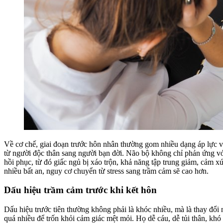
Về cơ chế, giai đoạn trước hôn nhân thường gom nhiều dạng áp lực vào 
từ người độc thân sang người bạn đời. Não bộ không chỉ phản ứng với 
hồi phục, từ đó giấc ngủ bị xáo trộn, khả năng tập trung giảm, cảm x
nhiều bất an, nguy cơ chuyển từ stress sang trầm cảm sẽ cao hơn.
Dấu hiệu trầm cảm trước khi kết hôn
Dấu hiệu trước tiên thường không phải là khóc nhiều, mà là thay đổi
quá nhiều để trốn khỏi cảm giác mệt mỏi. Họ dễ cáu, dễ tủi thân, khó