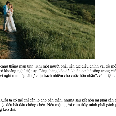
căng thẳng mạn tính. Khi một người phải liên tục điều chỉnh vai trò mới
 có khoảng nghỉ thật sự. Căng thẳng kéo dài khiến cơ thể sống trong ch
vì nghĩ mình “phải tự chịu trách nhiệm cho cuộc hôn nhân”, các triệu c
gười ta có thể chỉ cần lo cho bản thân, nhưng sau kết hôn lại phải câ
m việc đều bắt đầu chồng chéo. Nếu một người cảm thấy mình phải gánh 
g kéo dài.