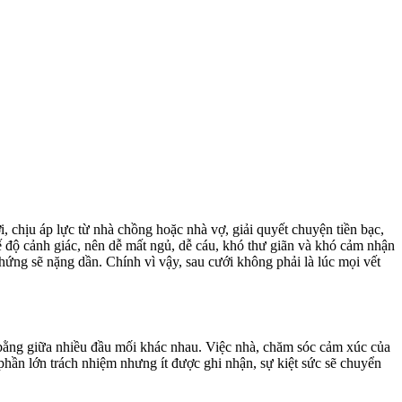
, chịu áp lực từ nhà chồng hoặc nhà vợ, giải quyết chuyện tiền bạc,
ế độ cảnh giác, nên dễ mất ngủ, dễ cáu, khó thư giãn và khó cảm nhận
hứng sẽ nặng dần. Chính vì vậy, sau cưới không phải là lúc mọi vết
n bằng giữa nhiều đầu mối khác nhau. Việc nhà, chăm sóc cảm xúc của
phần lớn trách nhiệm nhưng ít được ghi nhận, sự kiệt sức sẽ chuyển