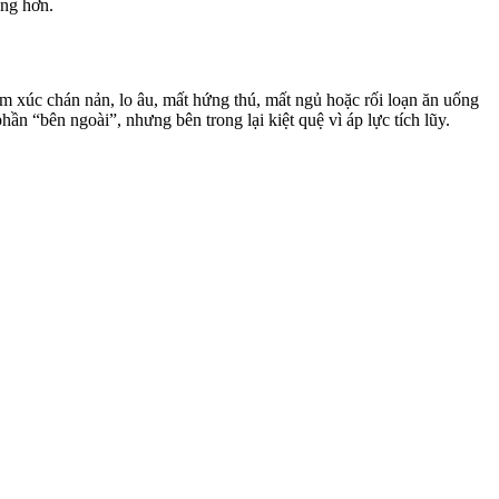
ặng hơn.
ảm xúc chán nản, lo âu, mất hứng thú, mất ngủ hoặc rối loạn ăn uống
ần “bên ngoài”, nhưng bên trong lại kiệt quệ vì áp lực tích lũy.