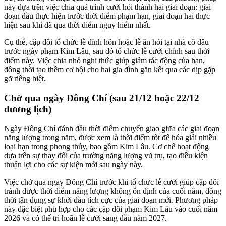
này dựa trên việc chia quá trình cưới hỏi thành hai giai đoạn: giai
đoạn đầu thực hiện trước thời điểm phạm hạn, giai đoạn hai thực
hiện sau khi đã qua thời điểm nguy hiểm nhất.
Cụ thể, cặp đôi tổ chức lễ đính hôn hoặc lễ ăn hỏi tại nhà cô dâu
trước ngày phạm Kim Lâu, sau đó tổ chức lễ cưới chính sau thời
điểm này. Việc chia nhỏ nghi thức giúp giảm tác động của hạn,
đồng thời tạo thêm cơ hội cho hai gia đình gắn kết qua các dịp gặp
gỡ riêng biệt.
Chờ qua ngày Đông Chí (sau 21/12 hoặc 22/12
dương lịch)
Ngày Đông Chí đánh đầu thời điểm chuyển giao giữa các giai đoạn
năng lượng trong năm, được xem là thời điểm tốt để hóa giải nhiều
loại hạn trong phong thủy, bao gồm Kim Lâu. Cơ chế hoạt động
dựa trên sự thay đổi của trường năng lượng vũ trụ, tạo điều kiện
thuận lợi cho các sự kiện mới sau ngày này.
Việc chờ qua ngày Đông Chí trước khi tổ chức lễ cưới giúp cặp đôi
tránh được thời điểm năng lượng không ổn định của cuối năm, đồng
thời tận dụng sự khởi đầu tích cực của giai đoạn mới. Phương pháp
này đặc biệt phù hợp cho các cặp đôi phạm Kim Lâu vào cuối năm
2026 và có thể trì hoãn lễ cưới sang đầu năm 2027.