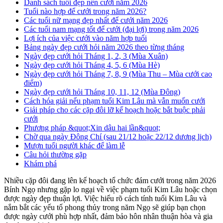
Danh sách tuổi đẹp nên cưới năm 2026
Tuổi nào hợp để cưới trong năm 2026?
Các tuổi nữ mạng đẹp nhất để cưới năm 2026
Các tuổi nam mạng tốt để cưới (đại lợi) trong năm 2026
Lợi ích của việc cưới vào năm hợp tuổi
Bảng ngày đẹp cưới hỏi năm 2026 theo từng tháng
Ngày đẹp cưới hỏi Tháng 1, 2, 3 (Mùa Xuân)
Ngày đẹp cưới hỏi Tháng 4, 5, 6 (Mùa Hè)
Ngày đẹp cưới hỏi Tháng 7, 8, 9 (Mùa Thu – Mùa cưới cao
điểm)
Ngày đẹp cưới hỏi Tháng 10, 11, 12 (Mùa Đông)
Cách hóa giải nếu phạm tuổi Kim Lâu mà vẫn muốn cưới
Giải pháp cho các cặp đôi lỡ kế hoạch hoặc bắt buộc phải
cưới
Phương pháp &quot;Xin dâu hai lần&quot;
Chờ qua ngày Đông Chí (sau 21/12 hoặc 22/12 dương lịch)
Mượn tuổi người khác để làm lễ
Câu hỏi thường gặp
Khám phá
Nhiều cặp đôi đang lên kế hoạch tổ chức đám cưới trong năm 2026
Bính Ngọ nhưng gặp lo ngại về việc phạm tuổi Kim Lâu hoặc chọn
được ngày đẹp thuận lợi. Việc hiểu rõ cách tính tuổi Kim Lâu và
nắm bắt các yếu tố phong thủy trong năm Ngọ sẽ giúp bạn chọn
được ngày cưới phù hợp nhất, đảm bảo hôn nhân thuận hòa và gia