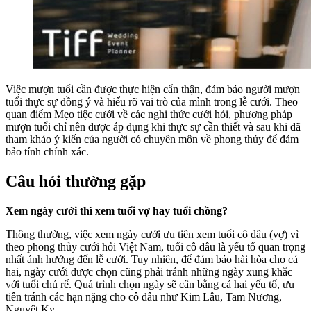
Việc mượn tuổi cần được thực hiện cẩn thận, đảm bảo người mượn
tuổi thực sự đồng ý và hiểu rõ vai trò của mình trong lễ cưới. Theo
quan điểm Mẹo tiệc cưới về các nghi thức cưới hỏi, phương pháp
mượn tuổi chỉ nên được áp dụng khi thực sự cần thiết và sau khi đã
tham khảo ý kiến của người có chuyên môn về phong thủy để đảm
bảo tính chính xác.
Câu hỏi thường gặp
Xem ngày cưới thì xem tuổi vợ hay tuổi chồng?
Thông thường, việc xem ngày cưới ưu tiên xem tuổi cô dâu (vợ) vì
theo phong thủy cưới hỏi Việt Nam, tuổi cô dâu là yếu tố quan trọng
nhất ảnh hưởng đến lễ cưới. Tuy nhiên, để đảm bảo hài hòa cho cả
hai, ngày cưới được chọn cũng phải tránh những ngày xung khắc
với tuổi chú rể. Quá trình chọn ngày sẽ cân bằng cả hai yếu tố, ưu
tiên tránh các hạn nặng cho cô dâu như Kim Lâu, Tam Nương,
Nguyệt Kỵ.