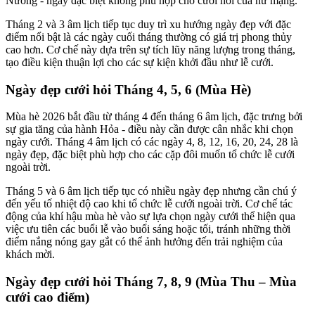
Nương - ngày đặc biệt không phù hợp cho cưới hỏi của nữ mạng.
Tháng 2 và 3 âm lịch tiếp tục duy trì xu hướng ngày đẹp với đặc
điểm nổi bật là các ngày cuối tháng thường có giá trị phong thủy
cao hơn. Cơ chế này dựa trên sự tích lũy năng lượng trong tháng,
tạo điều kiện thuận lợi cho các sự kiện khởi đầu như lễ cưới.
Ngày đẹp cưới hỏi Tháng 4, 5, 6 (Mùa Hè)
Mùa hè 2026 bắt đầu từ tháng 4 đến tháng 6 âm lịch, đặc trưng bởi
sự gia tăng của hành Hỏa - điều này cần được cân nhắc khi chọn
ngày cưới. Tháng 4 âm lịch có các ngày 4, 8, 12, 16, 20, 24, 28 là
ngày đẹp, đặc biệt phù hợp cho các cặp đôi muốn tổ chức lễ cưới
ngoài trời.
Tháng 5 và 6 âm lịch tiếp tục có nhiều ngày đẹp nhưng cần chú ý
đến yếu tố nhiệt độ cao khi tổ chức lễ cưới ngoài trời. Cơ chế tác
động của khí hậu mùa hè vào sự lựa chọn ngày cưới thể hiện qua
việc ưu tiên các buổi lễ vào buổi sáng hoặc tối, tránh những thời
điểm nắng nóng gay gắt có thể ảnh hưởng đến trải nghiệm của
khách mời.
Ngày đẹp cưới hỏi Tháng 7, 8, 9 (Mùa Thu – Mùa
cưới cao điểm)