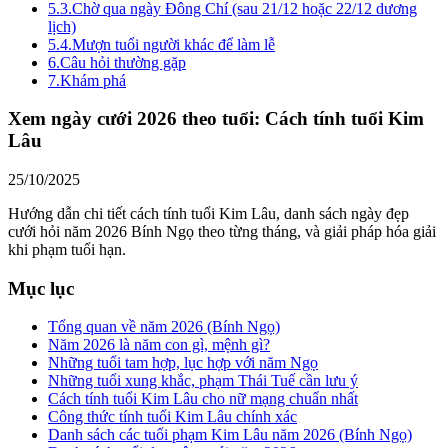
5.3.
Chờ qua ngày Đông Chí (sau 21/12 hoặc 22/12 dương
lịch)
5.4.
Mượn tuổi người khác để làm lễ
6.
Câu hỏi thường gặp
7.
Khám phá
Xem ngày cưới 2026 theo tuổi: Cách tính tuổi Kim
Lâu
25/10/2025
Hướng dẫn chi tiết cách tính tuổi Kim Lâu, danh sách ngày đẹp
cưới hỏi năm 2026 Bính Ngọ theo từng tháng, và giải pháp hóa giải
khi phạm tuổi hạn.
Mục lục
Tổng quan về năm 2026 (Bính Ngọ)
Năm 2026 là năm con gì, mệnh gì?
Những tuổi tam hợp, lục hợp với năm Ngọ
Những tuổi xung khắc, phạm Thái Tuế cần lưu ý
Cách tính tuổi Kim Lâu cho nữ mạng chuẩn nhất
Công thức tính tuổi Kim Lâu chính xác
Danh sách các tuổi phạm Kim Lâu năm 2026 (Bính Ngọ)