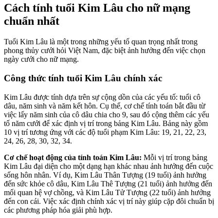
Cách tính tuổi Kim Lâu cho nữ mạng
chuẩn nhất
Tuổi Kim Lâu là một trong những yếu tố quan trọng nhất trong
phong thủy cưới hỏi Việt Nam, đặc biệt ảnh hưởng đến việc chọn
ngày cưới cho nữ mạng.
Công thức tính tuổi Kim Lâu chính xác
Kim Lâu được tính dựa trên sự cộng dồn của các yếu tố: tuổi cô
dâu, năm sinh và năm kết hôn. Cụ thể, cơ chế tính toán bắt đầu từ
việc lấy năm sinh của cô dâu chia cho 9, sau đó cộng thêm các yếu
tố năm cưới để xác định vị trí trong bảng Kim Lâu. Bảng này gồm
10 vị trí tương ứng với các độ tuổi phạm Kim Lâu: 19, 21, 22, 23,
24, 26, 28, 30, 32, 34.
Cơ chế hoạt động của tính toán Kim Lâu:
Mỗi vị trí trong bảng
Kim Lâu đại diện cho một dạng hạn khác nhau ảnh hưởng đến cuộc
sống hôn nhân. Ví dụ, Kim Lâu Thân Tượng (19 tuổi) ảnh hưởng
đến sức khỏe cô dâu, Kim Lâu Thê Tượng (21 tuổi) ảnh hưởng đến
mối quan hệ vợ chồng, và Kim Lâu Tử Tượng (22 tuổi) ảnh hưởng
đến con cái. Việc xác định chính xác vị trí này giúp cặp đôi chuẩn bị
các phương pháp hóa giải phù hợp.