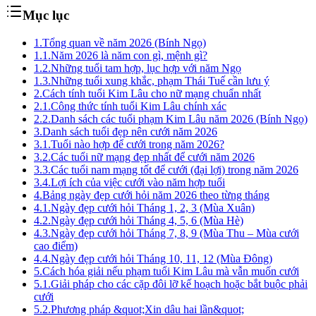
Mục lục
1.
Tổng quan về năm 2026 (Bính Ngọ)
1.1.
Năm 2026 là năm con gì, mệnh gì?
1.2.
Những tuổi tam hợp, lục hợp với năm Ngọ
1.3.
Những tuổi xung khắc, phạm Thái Tuế cần lưu ý
2.
Cách tính tuổi Kim Lâu cho nữ mạng chuẩn nhất
2.1.
Công thức tính tuổi Kim Lâu chính xác
2.2.
Danh sách các tuổi phạm Kim Lâu năm 2026 (Bính Ngọ)
3.
Danh sách tuổi đẹp nên cưới năm 2026
3.1.
Tuổi nào hợp để cưới trong năm 2026?
3.2.
Các tuổi nữ mạng đẹp nhất để cưới năm 2026
3.3.
Các tuổi nam mạng tốt để cưới (đại lợi) trong năm 2026
3.4.
Lợi ích của việc cưới vào năm hợp tuổi
4.
Bảng ngày đẹp cưới hỏi năm 2026 theo từng tháng
4.1.
Ngày đẹp cưới hỏi Tháng 1, 2, 3 (Mùa Xuân)
4.2.
Ngày đẹp cưới hỏi Tháng 4, 5, 6 (Mùa Hè)
4.3.
Ngày đẹp cưới hỏi Tháng 7, 8, 9 (Mùa Thu – Mùa cưới
cao điểm)
4.4.
Ngày đẹp cưới hỏi Tháng 10, 11, 12 (Mùa Đông)
5.
Cách hóa giải nếu phạm tuổi Kim Lâu mà vẫn muốn cưới
5.1.
Giải pháp cho các cặp đôi lỡ kế hoạch hoặc bắt buộc phải
cưới
5.2.
Phương pháp &quot;Xin dâu hai lần&quot;