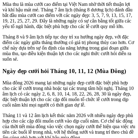
Mùa thu là mùa cưới cao điểm tại Việt Nam nhờ thời tiết thuận lợi
và khí hậu mát mẻ. Tháng 7 âm lịch (tháng 8 dương lịch) đánh đầu
bắt đầu mùa cưới cao điểm với các ngày đẹp: 3, 5, 7, 9, 13, 15, 17,
19, 21, 25, 27, 29. Đây là những ngày có sự cân bằng tốt giữa các
yếu tố ngũ hành, đặc biệt phù hợp cho các lễ cưới quy mô lớn.
Tháng 8 và 9 âm lịch tiếp tục duy trì xu hướng ngày đẹp, với đặc
điểm các ngày giữa tháng thường có giá trị phong thủy cao hơn. Cơ
chế này dựa trên sự ổn định của năng lượng trong giai đoạn giữa
mùa thu, tạo điều kiện thuận lợi cho các nghi thức cưới hỏi diễn ra
suôn sẻ.
Ngày đẹp cưới hỏi Tháng 10, 11, 12 (Mùa Đông)
Mùa đông 2026 mang lại những ngày đẹp cưới đặc biệt phù hợp
cho các lễ cưới trong nhà hoặc tại các trung tâm hội nghị. Tháng 10
âm lịch có các ngày 2, 6, 8, 10, 14, 18, 22, 26, 28, 30 là ngày đẹp,
đặc biệt thuận lợi cho các cặp đôi muốn tổ chức lễ cưới trong dịp
cuối năm khi mọi người có thời gian dự lễ.
Tháng 11 và 12 âm lịch kết thúc năm 2026 với nhiều ngày đẹp phù
hợp cho các cặp đôi muốn cưới vào dịp cuối năm. Cơ chế tác động
của thời tiết mùa đông vào việc chọn ngày cưới thể hiện qua việc ưu
tiên các buổi lễ trong nhà, với hệ thống sưởi và trang trí theo chủ đề
ấm cúng phù hợp với khí hậu mùa đông.