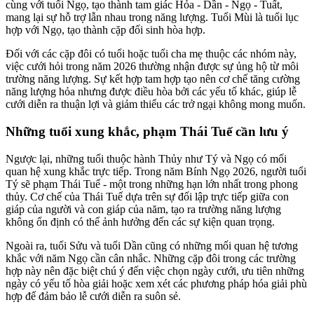
cùng với tuổi Ngọ, tạo thành tam giác Hỏa - Dần - Ngọ - Tuất,
mang lại sự hỗ trợ lẫn nhau trong năng lượng. Tuổi Mùi là tuổi lục
hợp với Ngọ, tạo thành cặp đối sinh hòa hợp.
Đối với các cặp đôi có tuổi hoặc tuổi cha mẹ thuộc các nhóm này,
việc cưới hỏi trong năm 2026 thường nhận được sự ủng hộ từ môi
trường năng lượng. Sự kết hợp tam hợp tạo nên cơ chế tăng cường
năng lượng hỏa nhưng được điều hòa bởi các yếu tố khác, giúp lễ
cưới diễn ra thuận lợi và giảm thiểu các trở ngại không mong muốn.
Những tuổi xung khắc, phạm Thái Tuế cần lưu ý
Ngược lại, những tuổi thuộc hành Thủy như Tý và Ngọ có mối
quan hệ xung khắc trực tiếp. Trong năm Bính Ngọ 2026, người tuổi
Tý sẽ phạm Thái Tuế - một trong những hạn lớn nhất trong phong
thủy. Cơ chế của Thái Tuế dựa trên sự đối lập trực tiếp giữa con
giáp của người và con giáp của năm, tạo ra trường năng lượng
không ổn định có thể ảnh hưởng đến các sự kiện quan trọng.
Ngoài ra, tuổi Sửu và tuổi Dần cũng có những mối quan hệ tương
khắc với năm Ngọ cần cân nhắc. Những cặp đôi trong các trường
hợp này nên đặc biệt chú ý đến việc chọn ngày cưới, ưu tiên những
ngày có yếu tố hòa giải hoặc xem xét các phương pháp hóa giải phù
hợp để đảm bảo lễ cưới diễn ra suôn sẻ.