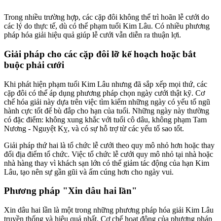
Trong nhiều trường hợp, các cặp đôi không thể trì hoãn lễ cưới do
các lý do thực tế, dù có thể phạm tuổi Kim Lâu. Có nhiều phương
pháp hóa giải hiệu quả giúp lễ cưới vẫn diễn ra thuận lợi.
Giải pháp cho các cặp đôi lỡ kế hoạch hoặc bắt
buộc phải cưới
Khi phát hiện phạm tuổi Kim Lâu nhưng đã sắp xếp mọi thứ, các
cặp đôi có thể áp dụng phương pháp chọn ngày cưới thật kỹ. Cơ
chế hóa giải này dựa trên việc tìm kiếm những ngày có yếu tố ngũ
hành cực tốt để bù đắp cho hạn của tuổi. Những ngày này thường
có đặc điểm: không xung khắc với tuổi cô dâu, không phạm Tam
Nương - Nguyệt Kỵ, và có sự hỗ trợ từ các yếu tố sao tốt.
Giải pháp thứ hai là tổ chức lễ cưới theo quy mô nhỏ hơn hoặc thay
đổi địa điểm tổ chức. Việc tổ chức lễ cưới quy mô nhỏ tại nhà hoặc
nhà hàng thay vì khách sạn lớn có thể giảm tác động của hạn Kim
Lâu, tạo nên sự gần gũi và ấm cúng hơn cho ngày vui.
Phương pháp "Xin dâu hai lần"
Xin dâu hai lần là một trong những phương pháp hóa giải Kim Lâu
truyền thống và hiệu quả nhất. Cơ chế hoạt động của phương pháp