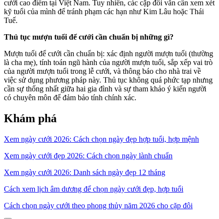
cưới cao điểm tại Việt Nam. Tuy nhiên, các cặp đôi vẫn cần xem xét
kỹ tuổi của mình để tránh phạm các hạn như Kim Lâu hoặc Thái
Tuế.
Thủ tục mượn tuổi để cưới cần chuẩn bị những gì?
Mượn tuổi để cưới cần chuẩn bị: xác định người mượn tuổi (thường
là cha mẹ), tính toán ngũ hành của người mượn tuổi, sắp xếp vai trò
của người mượn tuổi trong lễ cưới, và thông báo cho nhà trai về
việc sử dụng phương pháp này. Thủ tục không quá phức tạp nhưng
cần sự thống nhất giữa hai gia đình và sự tham khảo ý kiến người
có chuyên môn để đảm bảo tính chính xác.
Khám phá
Xem ngày cưới 2026: Cách chọn ngày đẹp hợp tuổi, hợp mệnh
Xem ngày cưới đẹp 2026: Cách chọn ngày lành chuẩn
Xem ngày cưới 2026: Danh sách ngày đẹp 12 tháng
Cách xem lịch âm dương để chọn ngày cưới đẹp, hợp tuổi
Cách chọn ngày cưới theo phong thủy năm 2026 cho cặp đôi